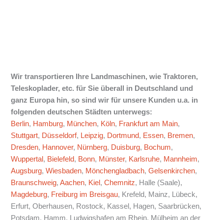
Wir transportieren Ihre Landmaschinen, wie Traktoren,
Teleskoplader, etc. für Sie überall in Deutschland und
ganz Europa hin, so sind wir für unsere Kunden u.a. in
folgenden deutschen Städten unterwegs:
Berlin
,
Hamburg
,
München
,
Köln
,
Frankfurt am Main
,
Stuttgart
,
Düsseldorf
,
Leipzig
,
Dortmund
,
Essen
,
Bremen
,
Dresden
,
Hannover
,
Nürnberg
,
Duisburg
,
Bochum
,
Wuppertal
,
Bielefeld
,
Bonn
,
Münster
,
Karlsruhe
,
Mannheim
,
Augsburg
,
Wiesbaden
,
Mönchengladbach
,
Gelsenkirchen
,
Braunschweig
,
Aachen
,
Kiel
,
Chemnitz
, Halle (Saale),
Magdeburg
,
Freiburg im Breisgau
, Krefeld, Mainz, Lübeck,
Erfurt, Oberhausen, Rostock, Kassel, Hagen, Saarbrücken,
Potsdam, Hamm, Ludwigshafen am Rhein, Mülheim an der