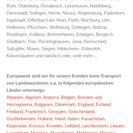
Ruhr, Oldenburg, Osnabrück, Leverkusen, Heidelberg,
Darmstadt, Solingen, Herne, Neuss, Regensburg, Paderborn,
Ingolstadt, Offenbach am Main, Fürth, Würzburg, Ulm,
Heilbronn, Pforzheim, Wolfsburg, Göttingen, Bottrop,
Reutlingen, Koblenz, Bremerhaven, Erlangen, Bergisch
Gladbach, Trier, Recklinghausen, Jena, Remscheid,
Salzgitter, Moers, Siegen, Hildesheim, Gütersloh,
Kaiserslautern und natürlich viele, viele mehr…
Europaweit sind wir für unsere Kunden beim Transport
von Landmaschinen u.a. in folgenden europäischen
Länder unterwegs:
Albanien
,
Algerien
,
Andorra
,
Belgien
,
Bosnien und
Herzegowina
,
Bulgarien
,
Dänemark
,
England
,
Estland
,
Finnland
,
Frankreich
,
Georgien
,
Griechenland
,
Großbritannien
,
Holland
,
Irland
,
Italien
,
Kasachstan
,
Kirgisistan
,
Kosovo
,
Kroatien
,
Lettland
,
Liechtenstein
,
Litauen
,
Luxemburg
,
Marokko
,
Mazedonien
,
Moldawien
,
Monaco
,