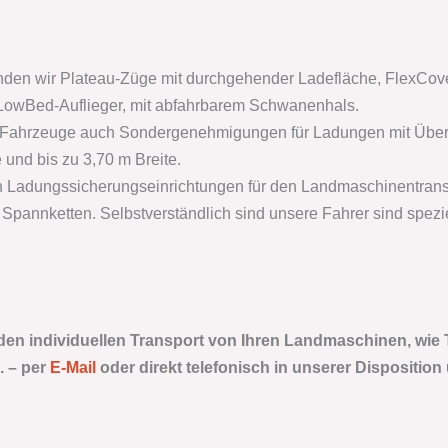
den wir Plateau-Züge mit durchgehender Ladefläche, FlexCove
d LowBed-Auflieger, mit abfahrbarem Schwanenhals.
 Fahrzeuge auch Sondergenehmigungen für Ladungen mit Überh
und bis zu 3,70 m Breite.
en Ladungssicherungseinrichtungen für den Landmaschinentrans
Spannketten. Selbstverständlich sind unsere Fahrer sind spezie
 den individuellen Transport von Ihren Landmaschinen, wie 
. –
per
E-Mail
oder direkt telefonisch in unserer Disposition