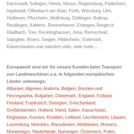
Darmstadt, Solingen, Herne, Neuss, Regensburg, Paderborn,
Ingolstadt, Offenbach am Main, Fürth, Würzburg, Ulm,
Heilbronn, Pforzheim, Wolfsburg, Göttingen, Bottrop,
Reutlingen, Koblenz, Bremerhaven, Erlangen, Bergisch
Gladbach, Trier, Recklinghausen, Jena, Remscheid,
Salzgitter, Moers, Siegen, Hildesheim, Gütersloh,
Kaiserslautern und natürlich viele, viele mehr…
Europaweit sind wir für unsere Kunden beim Transport
von Landmaschinen u.a. in folgenden europäischen
Länder unterwegs:
Albanien
,
Algerien
,
Andorra
,
Belgien
,
Bosnien und
Herzegowina
,
Bulgarien
,
Dänemark
,
England
,
Estland
,
Finnland
,
Frankreich
,
Georgien
,
Griechenland
,
Großbritannien
,
Holland
,
Irland
,
Italien
,
Kasachstan
,
Kirgisistan
,
Kosovo
,
Kroatien
,
Lettland
,
Liechtenstein
,
Litauen
,
Luxemburg
,
Marokko
,
Mazedonien
,
Moldawien
,
Monaco
,
Montenegro
,
Niederlande
,
Norwegen
,
Österreich
,
Polen
,