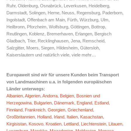
Ruhr, Oldenburg, Osnabrück, Leverkusen, Heidelberg,
Darmstadt, Solingen, Herne, Neuss, Regensburg, Paderborn,
Ingolstadt, Offenbach am Main, Fürth, Würzburg, Ulm,
Heilbronn, Pforzheim, Wolfsburg, Göttingen, Bottrop,
Reutlingen, Koblenz, Bremerhaven, Erlangen, Bergisch
Gladbach, Trier, Recklinghausen, Jena, Remscheid,
Salzgitter, Moers, Siegen, Hildesheim, Gütersloh,
Kaiserslautern und natürlich viele, viele mehr…
Europaweit sind wir für unsere Kunden beim Transport
von Landmaschinen u.a. in folgenden europäischen
Länder unterwegs:
Albanien
,
Algerien
,
Andorra
,
Belgien
,
Bosnien und
Herzegowina
,
Bulgarien
,
Dänemark
,
England
,
Estland
,
Finnland
,
Frankreich
,
Georgien
,
Griechenland
,
Großbritannien
,
Holland
,
Irland
,
Italien
,
Kasachstan
,
Kirgisistan
,
Kosovo
,
Kroatien
,
Lettland
,
Liechtenstein
,
Litauen
,
Luxemburg
,
Marokko
,
Mazedonien
,
Moldawien
,
Monaco
,