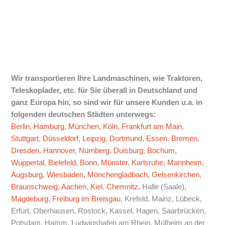
Wir transportieren Ihre Landmaschinen, wie Traktoren,
Teleskoplader, etc. für Sie überall in Deutschland und
ganz Europa hin, so sind wir für unsere Kunden u.a. in
folgenden deutschen Städten unterwegs:
Berlin
,
Hamburg
,
München
,
Köln
,
Frankfurt am Main
,
Stuttgart
,
Düsseldorf
,
Leipzig
,
Dortmund
,
Essen
,
Bremen
,
Dresden
,
Hannover
,
Nürnberg
,
Duisburg
,
Bochum
,
Wuppertal
,
Bielefeld
,
Bonn
,
Münster
,
Karlsruhe
,
Mannheim
,
Augsburg
,
Wiesbaden
,
Mönchengladbach
,
Gelsenkirchen
,
Braunschweig
,
Aachen
,
Kiel
,
Chemnitz
, Halle (Saale),
Magdeburg
,
Freiburg im Breisgau
, Krefeld, Mainz, Lübeck,
Erfurt, Oberhausen, Rostock, Kassel, Hagen, Saarbrücken,
Potsdam, Hamm, Ludwigshafen am Rhein, Mülheim an der