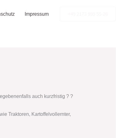
schutz
Impressum
+49 2173 999 55-26
gebenenfalls auch kurzfristig ? ?
e Traktoren, Kartoffelvollernter,