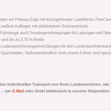
den wir Plateau-Züge mit durchgehender Ladefläche, FlexCove
d LowBed-Auflieger, mit abfahrbarem Schwanenhals.
 Fahrzeuge auch Sondergenehmigungen für Ladungen mit Überh
und bis zu 3,70 m Breite.
en Ladungssicherungseinrichtungen für den Landmaschinentrans
Spannketten. Selbstverständlich sind unsere Fahrer sind spezie
 den individuellen Transport von Ihren Landmaschinen, wie 
. –
per
E-Mail
oder direkt telefonisch in unserer Disposition